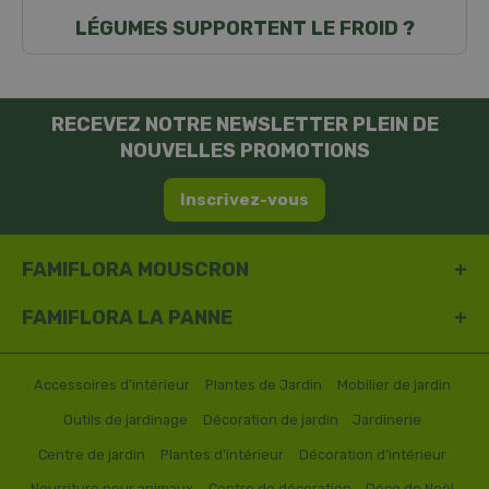
LÉGUMES SUPPORTENT LE FROID ?
RECEVEZ NOTRE NEWSLETTER PLEIN DE
NOUVELLES PROMOTIONS
Inscrivez-vous
FAMIFLORA MOUSCRON
FAMIFLORA LA PANNE
Accessoires d’intérieur
Plantes de Jardin
Mobilier de jardin
Outils de jardinage
Décoration de jardin
Jardinerie
Centre de jardin
Plantes d'intérieur
Décoration d’intérieur
Nourriture pour animaux
Centre de décoration
Déco de Noël