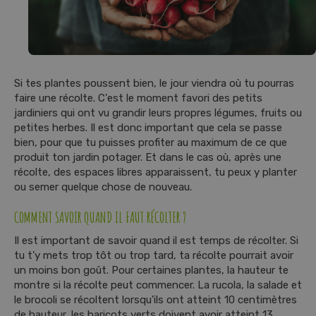
t
e
n
u
Si tes plantes poussent bien, le jour viendra où tu pourras
faire une récolte. C'est le moment favori des petits
jardiniers qui ont vu grandir leurs propres légumes, fruits ou
petites herbes. Il est donc important que cela se passe
bien, pour que tu puisses profiter au maximum de ce que
produit ton jardin potager. Et dans le cas où, après une
récolte, des espaces libres apparaissent, tu peux y planter
ou semer quelque chose de nouveau.
COMMENT SAVOIR QUAND IL FAUT RÉCOLTER ?
Il est important de savoir quand il est temps de récolter. Si
tu t'y mets trop tôt ou trop tard, ta récolte pourrait avoir
un moins bon goût. Pour certaines plantes, la hauteur te
montre si la récolte peut commencer. La rucola, la salade et
le brocoli se récoltent lorsqu'ils ont atteint 10 centimètres
de hauteur, les haricots verts doivent avoir atteint 13