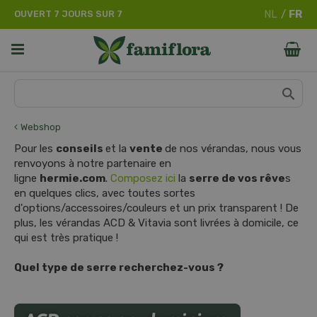
A
OUVERT 7 JOURS SUR 7
l
l
e
r
d
i
r
e
Webshop
c
Pour les
conseils
et la
vente
de nos vérandas, nous vous
t
renvoyons à notre partenaire en
e
ligne
hermie.com
.
Composez ici
la
serre de vos rêve
s
m
en quelques clics, avec toutes sortes
e
d'options/accessoires/couleurs et un prix transparent ! De
n
plus, les vérandas ACD & Vitavia sont livrées à domicile, ce
t
qui est très pratique !
a
u
Quel type de serre recherchez-vous ?
c
o
n