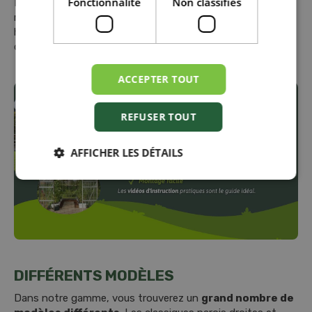
Fonctionnalité
Non classifiés
Les serres Vitavia sont réputées pour leur excellent
rapport qualité-prix. Elles sont fabriquées en verre
horticole robuste ou en verre de sécurité et sont dotées
d'une fondation en acier.
ACCEPTER TOUT
REFUSER TOUT
AFFICHER LES DÉTAILS
DIFFÉRENTS MODÈLES
Dans notre gamme, vous trouverez un
grand nombre de