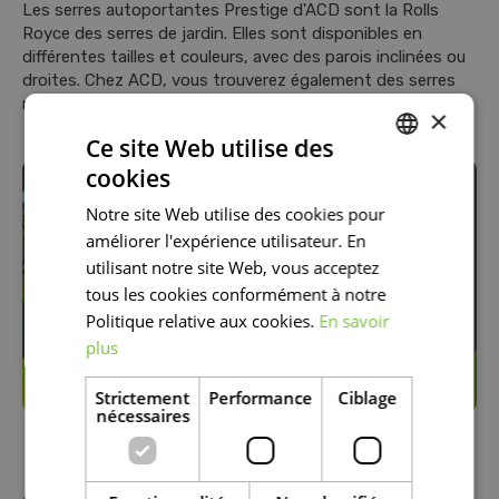
Les serres autoportantes Prestige d'ACD sont la Rolls
Royce des serres de jardin. Elles sont disponibles en
différentes tailles et couleurs, avec des parois inclinées ou
droites. Chez ACD, vous trouverez également des serres
murales et des serres urbaines plus petites dans la gamme
×
Ce site Web utilise des
cookies
DUTCH
Notre site Web utilise des cookies pour
FRENCH
améliorer l'expérience utilisateur. En
DUTCH
utilisant notre site Web, vous acceptez
tous les cookies conformément à notre
Politique relative aux cookies.
En savoir
plus
Strictement
Performance
Ciblage
nécessaires
Serres en verre Vitavia à petit prix