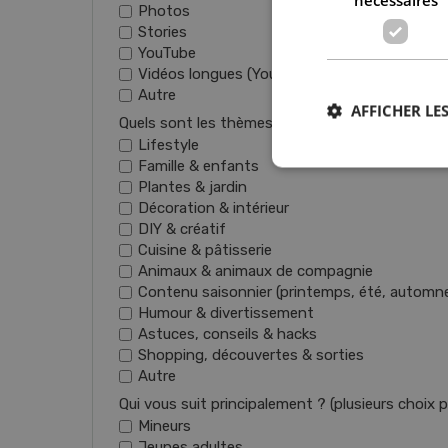
Photos
Stories
YouTube
Vidéos longues (YouTube, vlogs)
Autre
AFFICHER LES
Quels sont les thèmes principaux de votre conte
Lifestyle
Famille & enfants
Plantes & jardin
Décoration & intérieur
DIY & créatif
Cuisine & pâtisserie
Animaux & animaux de compagnie
Contenu saisonnier (printemps, été, automne
Humour & divertissement
Astuces, conseils & hacks
Shopping, découvertes & sorties
Autre
Qui vous suit principalement ? (plusieurs choix 
Mineurs
Jeunes adultes