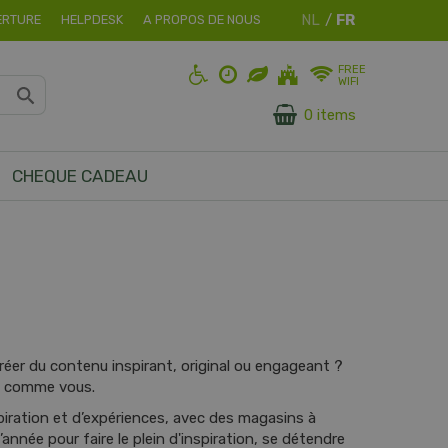
ERTURE
HELPDESK
A PROPOS DE NOUS
FREE
WIFI
0 items
CHEQUE CADEAU
créer du contenu inspirant, original ou engageant ?
rs comme vous.
nspiration et d’expériences, avec des magasins à
’année pour faire le plein d'inspiration, se détendre