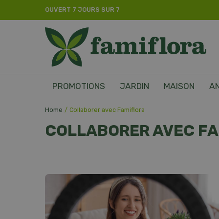
Aller
OUVERT 7 JOURS SUR 7
directement
au
contenu
PROMOTIONS
JARDIN
MAISON
A
Home
Collaborer avec Famiflora
COLLABORER AVEC F