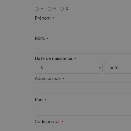
H
F
X
Prénom:
*
Nom:
*
Date de naissance:
*
Adresse mail:
*
Rue:
*
Code postal:
*