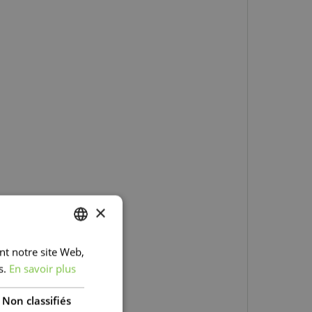
×
ant notre site Web,
DUTCH
s.
En savoir plus
FRENCH
DUTCH
Non classifiés