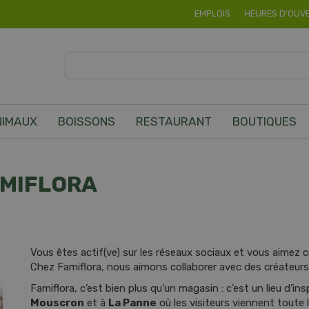
EMPLOIS
HEURES D’OUV
NIMAUX
BOISSONS
RESTAURANT
BOUTIQUES
AMIFLORA
Vous êtes actif(ve) sur les réseaux sociaux et vous aimez 
Chez Famiflora, nous aimons collaborer avec des créateu
Famiflora, c’est bien plus qu’un magasin : c’est un lieu d’i
Mouscron
et à
La Panne
où les visiteurs viennent toute l