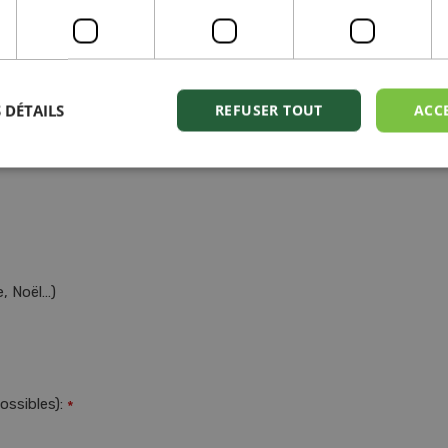
 DÉTAILS
REFUSER TOUT
ACC
nu ? (plusieurs choix possibles):
*
, Noël…)
possibles):
*