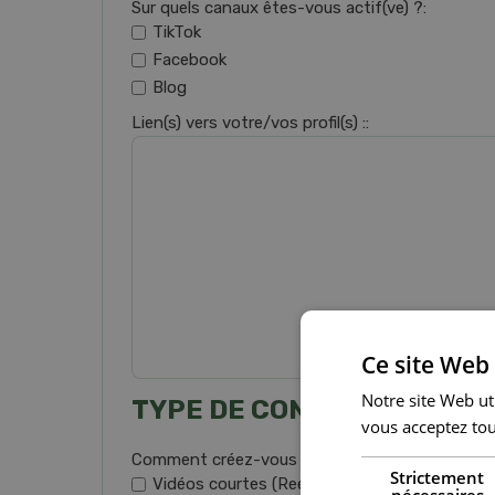
Sur quels canaux êtes-vous actif(ve) ?:
TikTok
Facebook
Blog
Lien(s) vers votre/vos profil(s) ::
Ce site Web 
Notre site Web uti
TYPE DE CONTENU
vous acceptez tou
Comment créez-vous du contenu ? (plusieurs ch
Strictement
Vidéos courtes (Reels, TikTok)
nécessaires