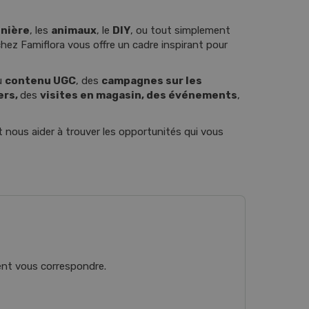
nnière
, les
animaux
, le
DIY
, ou tout simplement
chez Famiflora vous offre un cadre inspirant pour
u
contenu UGC
, des
campagnes sur les
ers,
des
visites en magasin, des événements
,
 nous aider à trouver les opportunités qui vous
ient vous correspondre.