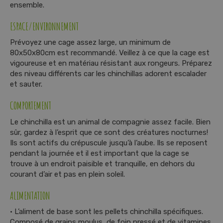
t
ensemble.
e
n
ESPACE/ENVIRONNEMENT
u
Prévoyez une cage assez large, un minimum de
80x50x80cm est recommandé. Veillez à ce que la cage est
vigoureuse et en matériau résistant aux rongeurs. Préparez
des niveau différents car les chinchillas adorent escalader
et sauter.
COMPORTEMENT
Le chinchilla est un animal de compagnie assez facile. Bien
sûr, gardez à l’esprit que ce sont des créatures nocturnes!
Ils sont actifs du crépuscule jusqu’à l’aube. Ils se reposent
pendant la journée et il est important que la cage se
trouve à un endroit paisible et tranquille, en dehors du
courant d’air et pas en plein soleil.
ALIMENTATION
• L’aliment de base sont les pellets chinchilla spécifiques.
Composé de grains moulus, de foin pressé et de vitamines