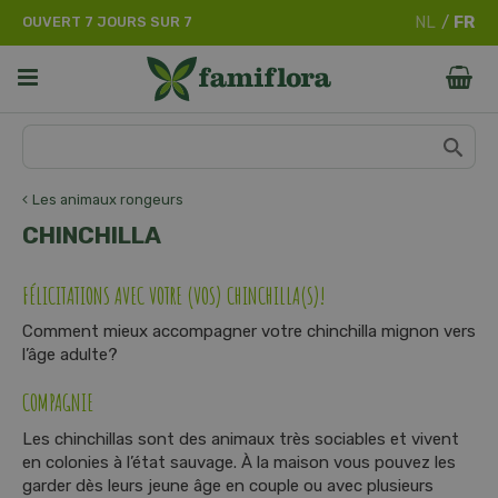
A
OUVERT 7 JOURS SUR 7
l
l
e
r
d
i
r
e
Les animaux rongeurs
c
CHINCHILLA
t
e
m
FÉLICITATIONS AVEC VOTRE (VOS) CHINCHILLA(S)!
e
Comment mieux accompagner votre chinchilla mignon vers
n
l’âge adulte?
t
a
COMPAGNIE
u
c
Les chinchillas sont des animaux très sociables et vivent
o
en colonies à l’état sauvage. À la maison vous pouvez les
n
garder dès leurs jeune âge en couple ou avec plusieurs