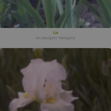
Lis
Iris laevigata 'Variegata'