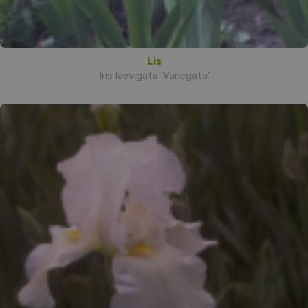
Lis
Iris laevigata 'Variegata'