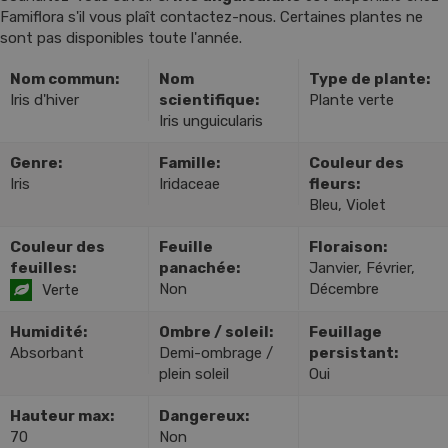
Famiflora s'il vous plaît contactez-nous. Certaines plantes ne
sont pas disponibles toute l'année.
Nom commun:
Nom
Type de plante:
Iris d'hiver
scientifique:
Plante verte
Iris unguicularis
Genre:
Famille:
Couleur des
Iris
Iridaceae
fleurs:
Bleu, Violet
Couleur des
Feuille
Floraison:
feuilles:
panachée:
Janvier, Février,
Non
Décembre
Verte
Humidité:
Ombre / soleil:
Feuillage
Absorbant
Demi-ombrage /
persistant:
plein soleil
Oui
Hauteur max:
Dangereux:
70
Non