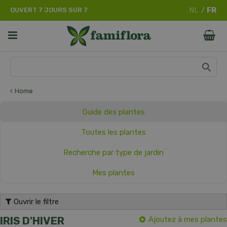
A
OUVERT 7 JOURS SUR 7
l
l
e
r
d
i
r
e
Home
c
t
Guide des plantes
e
m
Toutes les plantes
e
Recherche par type de jardin
n
t
Mes plantes
a
u
c
Ouvrir le filtre
o
n
IRIS D'HIVER
Ajoutez à mes plantes