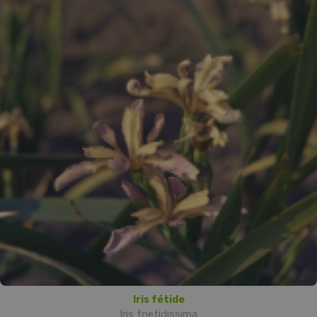
Iris fétide
Iris foetidissima