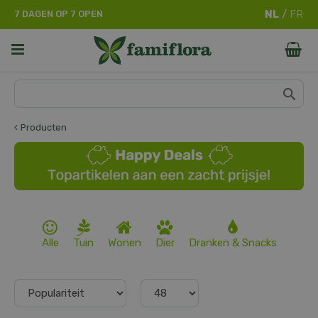
G
7 DAGEN OP 7 OPEN
a
n
a
a
r
c
o
n
Producten
t
e
n
t
Alle
Tuin
Wonen
Dier
Dranken & Snacks