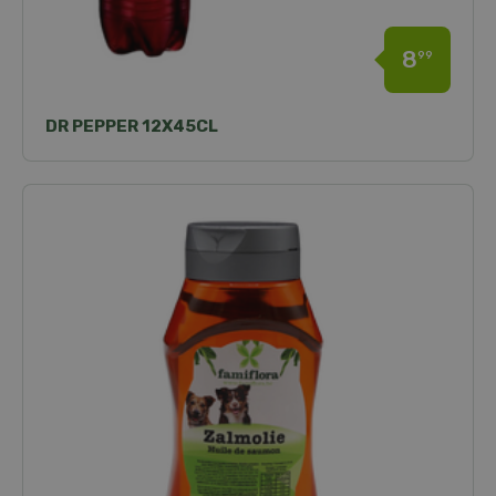
8
99
DR PEPPER 12X45CL