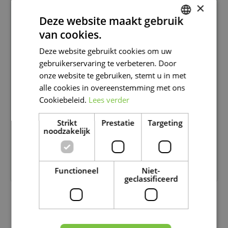
×
Deze website maakt gebruik
van cookies.
DUTCH
Deze website gebruikt cookies om uw
FRENCH
gebruikerservaring te verbeteren. Door
DUTCH
onze website te gebruiken, stemt u in met
alle cookies in overeenstemming met ons
KERSTBOOM ERUIT, KAMERPLANT ERIN!
Cookiebeleid.
Lees verder
Kerstboom eruit, kamerplant erin! Deze kreet zult u
vaker gehoord hebben, maar er zit dan ook wat in. Na
Strikt
Prestatie
Targeting
de gezellige feestdagen met een mooi versierde en
noodzakelijk
verlichte kerstboom is het in januari opeens kil en
ongezellig in huis. Dus tijd voor wat planten!
Lees meer...
Functioneel
Niet-
geclassificeerd
1
4
5
6
7
8
9