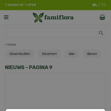
G
7 DAGEN OP 7 OPEN
a
n
a
a
r
c
o
n
Home
t
bloembollen
bloemen
dier
dieren
d
e
n
t
NIEUWS - PAGINA 9